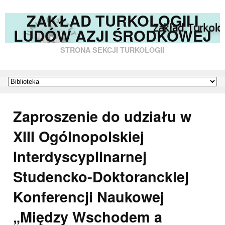
ZAKŁAD TURKOLOGII I
LUDÓW AZJI ŚRODKOWEJ
STRONA SEKCJI TURKOLOGII
Zaproszenie do udziału w
XIII Ogólnopolskiej
Interdyscyplinarnej
Studencko-Doktoranckiej
Konferencji Naukowej
„Między Wschodem a