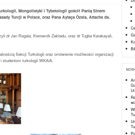
Dl
rkologii, Mongolistyki i Tybetologii gościł Panią Sinem
ady Turcji w Polsce, oraz Pana Aytaça Özela, Attache ds.
Ce
Ga
yli dr Jan Rogala, Kierownik Zakładu, oraz dr Tugba Karakayali,
Ko
Bi
alnością Sekcji Turkologii oraz omówienie możliwości organizacji
 studentom turkologii WKAiA.
NOW
Am
Gu
Un
Re
wi
Wi
Tu
Ur
Tu
Po