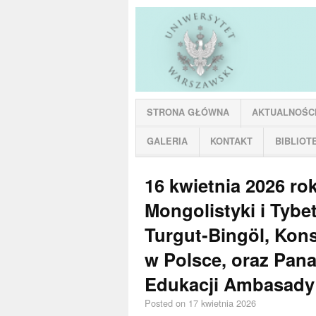
STRONA GŁÓWNA
AKTUALNOŚC
GALERIA
KONTAKT
BIBLIOT
16 kwietnia 2026 ro
Mongolistyki i Tybe
Turgut‑Bingöl, Kon
w Polsce, oraz Pana
Edukacji Ambasady 
Posted
on 17 kwietnia 2026