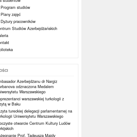
a studentów
Program studiów
Plany zajęć
Dyżury pracowników
ntrum Studiów Azerbejdżańskich
leria
ntakt
blioteka
OŚCI
basador Azerbejdżanu dr Nargiz
rbanova odznaczona Medalem
iwersytetu Warszawskiego
prezentanci warszawskiej turkologii z
zytą w Baku
zyta tureckiej delegacji parlamentarnej na
rkologii Uniwersytetu Warszawskiego
oczyste otwarcie Centrum Kultury Ludów
rkijskich
żegnanie Prof. Tadeusza Majdy