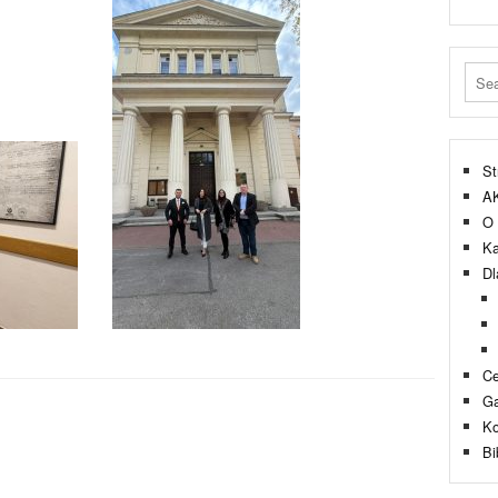
St
A
O 
Ka
Dl
Ce
Ga
Ko
Bi