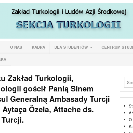
I
O NAS
KADRA
DLA STUDENTÓW
CENTRUM STUD
EKA
ku Zakład Turkologii,
tologii gościł Panią Sinem
sul Generalną Ambasady Turcji
St
 Aytaça Özela, Attache ds.
A
Turcji.
O 
Ka