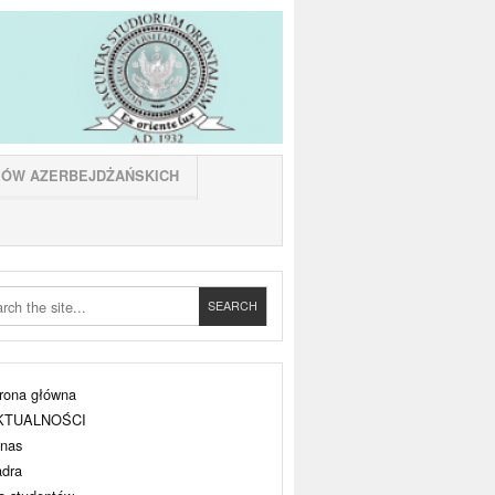
IÓW AZERBEJDŻAŃSKICH
rona główna
KTUALNOŚCI
nas
dra