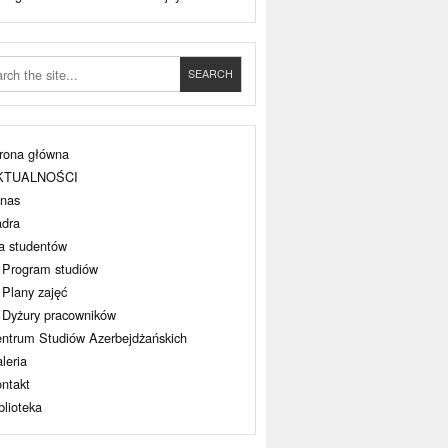
rona główna
KTUALNOŚCI
nas
dra
a studentów
Program studiów
Plany zajęć
Dyżury pracowników
ntrum Studiów Azerbejdżańskich
leria
ntakt
blioteka